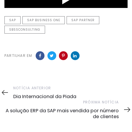
SAP
SAP BUSINESS ONE
SAP PARTNER
SBSSCONSULTING
PARTILHAR EM
Notícia
NOTÍCIA ANTERIOR
Anterior
Dia Internacional da Piada
Próxima
PRÓXIMA NOTÍCIA
Notícia
A solução ERP da SAP mais vendida por número
de clientes