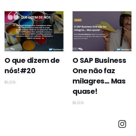
O que dizem de
O SAP Business
nós!#20
One não faz
milagres… Mas
BLOG
quase!
BLOG