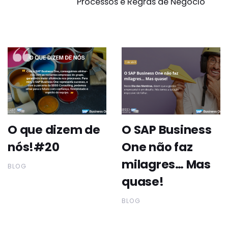
Processos e Regras de Negócio
O que dizem de
O SAP Business
nós!#20
One não faz
milagres… Mas
BLOG
quase!
BLOG