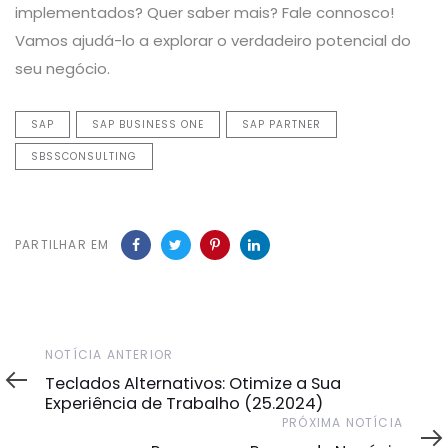
implementados? Quer saber mais? Fale connosco!
Vamos ajudá-lo a explorar o verdadeiro potencial do
seu negócio.
SAP
SAP BUSINESS ONE
SAP PARTNER
SBSSCONSULTING
PARTILHAR EM
Notícia
NOTÍCIA ANTERIOR
Anterior
Teclados Alternativos: Otimize a Sua
Experiência de Trabalho (25.2024)
Próxima
PRÓXIMA NOTÍCIA
Notícia