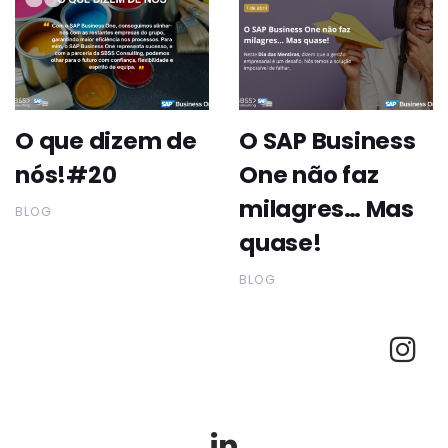
O que dizem de
O SAP Business
nós!#20
One não faz
milagres… Mas
BLOG
quase!
BLOG