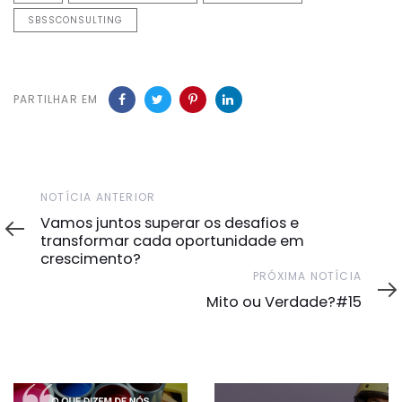
SBSSCONSULTING
PARTILHAR EM
Notícia
NOTÍCIA ANTERIOR
Anterior
Vamos juntos superar os desafios e
transformar cada oportunidade em
crescimento?
Próxima
PRÓXIMA NOTÍCIA
Notícia
Mito ou Verdade?#15