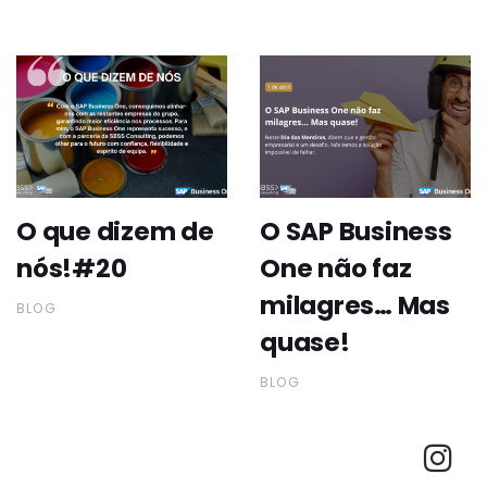
O que dizem de
O SAP Business
nós!#20
One não faz
milagres… Mas
BLOG
quase!
BLOG