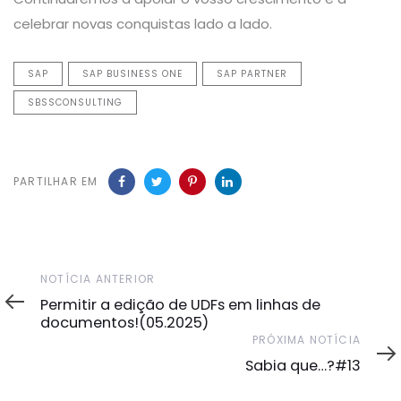
celebrar novas conquistas lado a lado.
SAP
SAP BUSINESS ONE
SAP PARTNER
SBSSCONSULTING
PARTILHAR EM
Notícia
NOTÍCIA ANTERIOR
Anterior
Permitir a edição de UDFs em linhas de
documentos!(05.2025)
Próxima
PRÓXIMA NOTÍCIA
Notícia
Sabia que…?#13