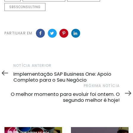
SBSSCONSULTING
PARTILHAR EM
Notícia
NOTÍCIA ANTERIOR
Anterior
Implementação SAP Business One: Apoio
Completo para o Seu Negócio
Próxima
PRÓXIMA NOTÍCIA
Notícia
O melhor momento para evoluir foi ontem. O
segundo melhor é hoje!