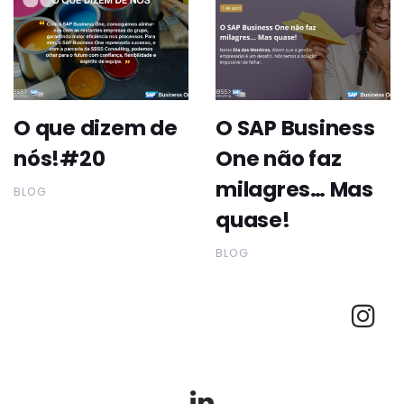
O que dizem de
O SAP Business
nós!#20
One não faz
milagres… Mas
BLOG
quase!
BLOG