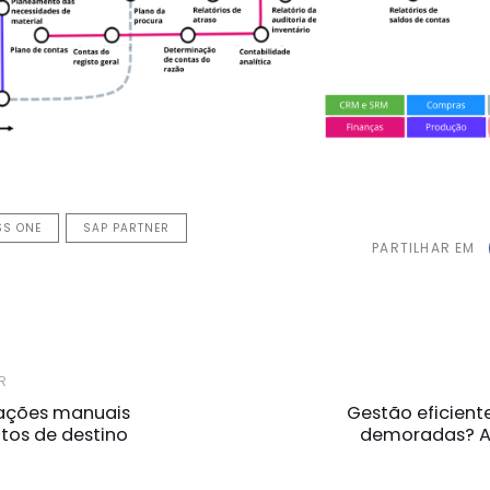
SS ONE
SAP PARTNER
PARTILHAR EM
Próxima
R
Notícia
ações manuais
Gestão eficient
os de destino
demoradas? A 