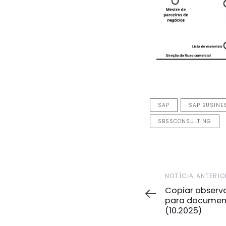
SAP
SAP BUSINE
SBSSCONSULTING
Notícia
NOTÍCIA ANTERIO
Anterior
Copiar observ
para document
(10.2025)