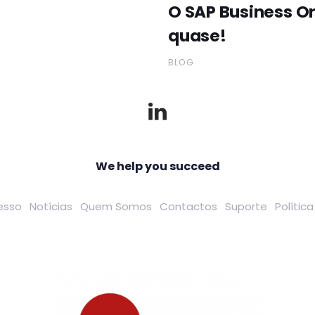
O SAP Business O
quase!
BLOG
We help you succeed
esso
Notícias
Quem Somos
Contactos
Suporte
Polític