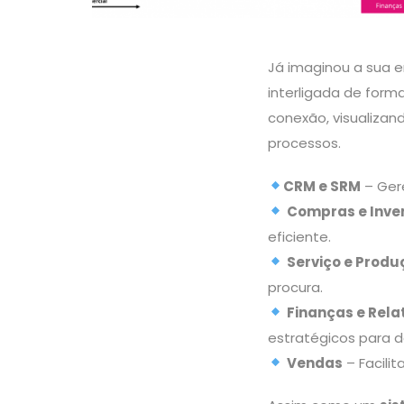
Já imaginou a sua
interligada de form
conexão, visualizan
processos.
CRM e SRM
– Gere
Compras e Inve
eficiente.
Serviço e Prod
procura.
Finanças e Rela
estratégicos para d
Vendas
– Facili