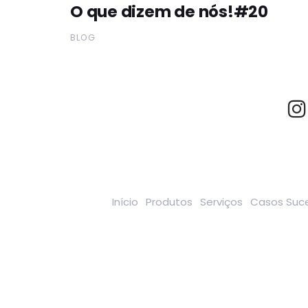
O que dizem de nós!#20
BLOG
Início
Produtos
Serviços
Casos Suc