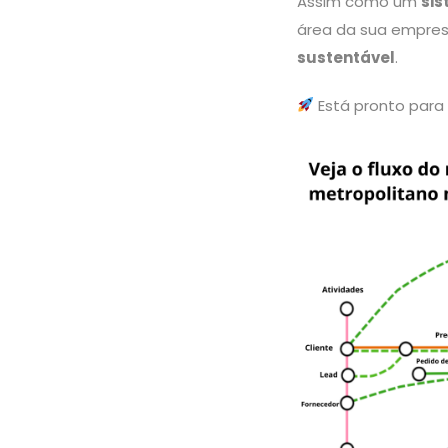
Assim como um
sis
área da sua empres
sustentável
.
Está pronto para