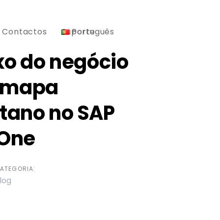
Contactos
Suporte
Português
uxo do negócio
 mapa
tano no SAP
 One
ATEGORIA:
log