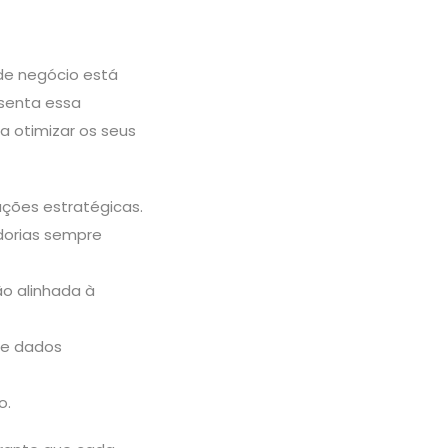
e negócio está
senta essa
a otimizar os seus
ações estratégicas.
dorias sempre
o alinhada à
 e dados
o.