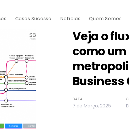
ços
Casos Sucesso
Notícias
Quem Somos
Veja o fl
como um
ion
metropoli
Business
DATA:
C
7 de Março, 2025
B