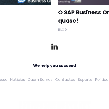
O SAP Business O
quase!
BLOG
We help you succeed
esso
Notícias
Quem Somos
Contactos
Suporte
Polític