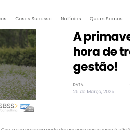
ços
Casos Sucesso
Notícias
Quem Somos
A primave
hora de t
ion
gestão!
DATA:
26 de Março, 2025
 One, a sua empresa pode dar um novo passo rumo à efici