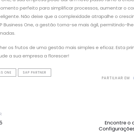
mento perfeito para simplificar processos, aumentar o con
eligente. Não deixe que a complexidade atrapalhe o cresc
 Business One, a gestão torna-se mais ágil, permitindo-lh
rmadas.
her os frutos de uma gestão mais simples e eficaz. Esta pri
ude a sua empresa a florescer!
SS ONE
SAP PARTNER
PARTILHAR EM
Próxima
R
Notícia
5
Encontre o 
Configurações