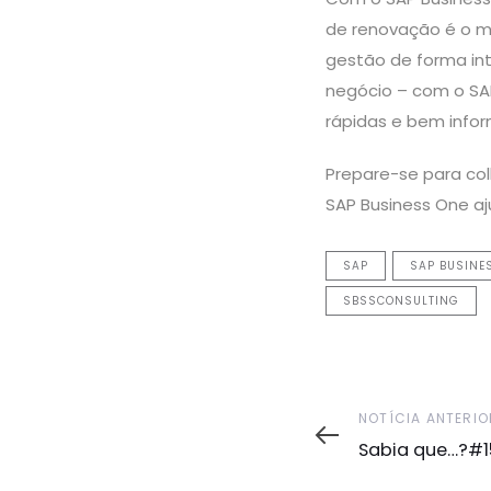
de renovação é o mo
gestão de forma int
negócio – com o SAP
rápidas e bem info
Prepare-se para col
SAP Business One aj
SAP
SAP BUSINE
SBSSCONSULTING
Notícia
NOTÍCIA ANTERIO
Anterior
Sabia que…?#1