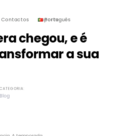
Contactos
Suporte
Português
ra chegou, e é
ransformar a sua
CATEGORIA:
Blog
ência. A temporada