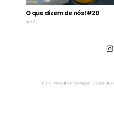
O que dizem de nós!#20
BLOG
Início
Produtos
Serviços
Casos Suc