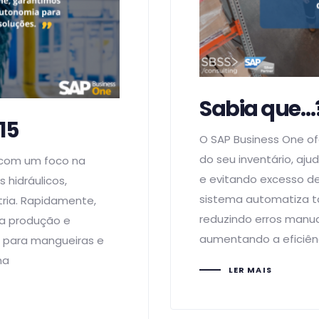
Sabia que…
15
O SAP Business One of
do seu inventário, aju
 com um foco na
e evitando excesso de
 hidráulicos,
sistema automatiza ta
ria. Rapidamente,
reduzindo erros manu
 a produção e
aumentando a eficiênc
s para mangueiras e
ma
LER MAIS