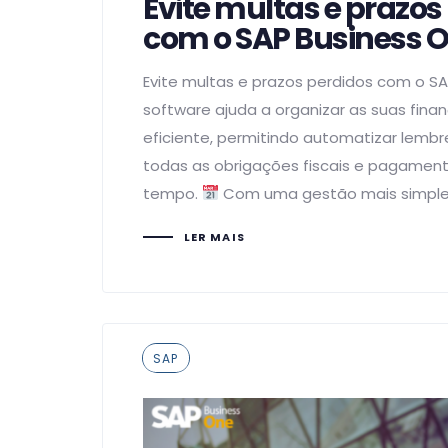
Evite multas e prazos
com o SAP Business 
Evite multas e prazos perdidos com o SA
software ajuda a organizar as suas fina
eficiente, permitindo automatizar lembr
todas as obrigações fiscais e pagamen
tempo.
Com uma gestão mais simples
LER MAIS
Tags
SAP