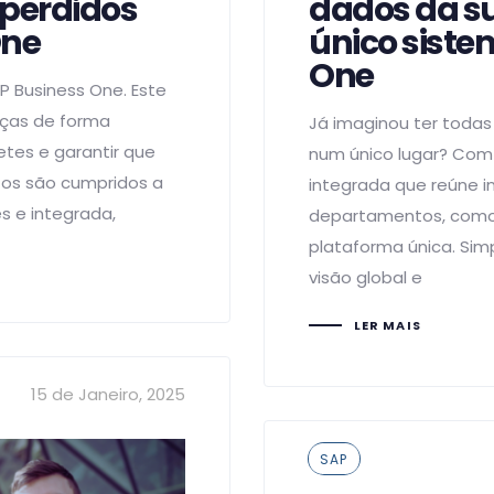
 perdidos
dados da s
One
único sist
One
P Business One. Este
nças de forma
Já imaginou ter toda
etes e garantir que
num único lugar? Com 
tos são cumpridos a
integrada que reúne i
 e integrada,
departamentos, como 
plataforma única. Sim
visão global e
LER MAIS
15 de Janeiro, 2025
Tags
SAP