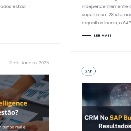
dados estão
independentemente d
suporte em 28 idiomas
requisitos locais, o SA
LER MAIS
13 de Janeiro, 2025
Tags
SAP