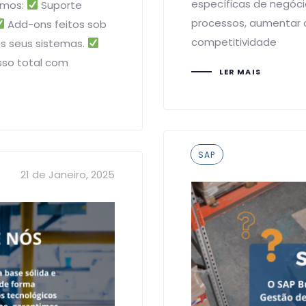
específicas de negóci
imos:
Suporte
processos, aumentar a
Add-ons feitos sob
competitividade
os seus sistemas.
so total com
LER MAIS
Tags
SAP
21 de Janeiro, 2025