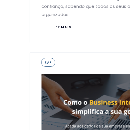
confiança, sabendo que todos os seus 
organizados
LER MAIS
Tags
SAP