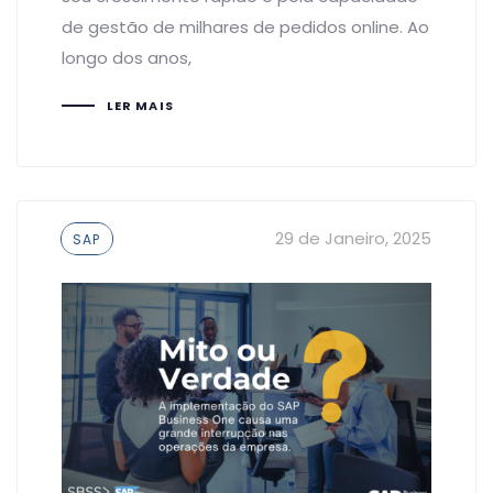
de gestão de milhares de pedidos online. Ao
longo dos anos,
LER MAIS
Tags
29 de Janeiro, 2025
SAP