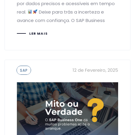
por dados precisos e acessíveis em tempo
real.
Deixe para trás a incerteza e
avance com confiança. O SAP Business
LER MAIS
Tags
12 de Fevereiro, 2025
SAP