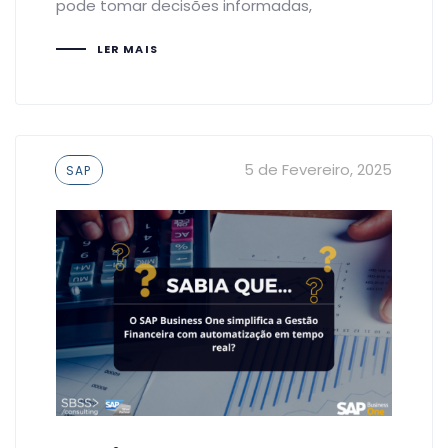
pode tomar decisões informadas,
LER MAIS
Tags
5 de Fevereiro, 2025
SAP