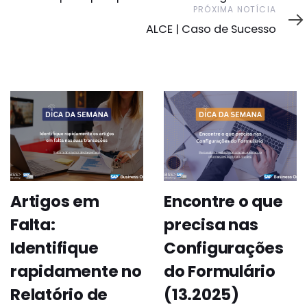
Próxima
PRÓXIMA NOTÍCIA
Notícia
ALCE | Caso de Sucesso
Artigos em
Encontre o que
Falta:
precisa nas
Identifique
Configurações
rapidamente no
do Formulário
Relatório de
(13.2025)