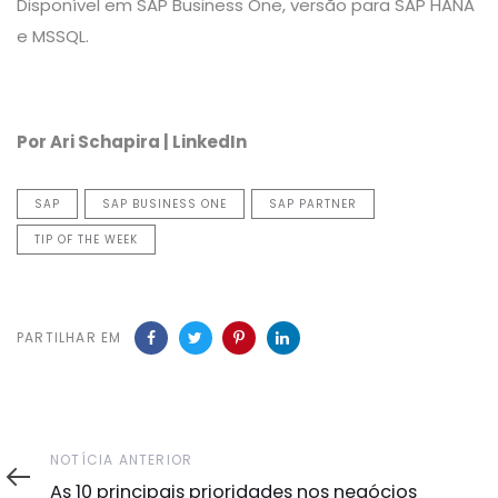
Disponível em SAP Business One, versão para SAP HANA
e MSSQL.
Por Ari Schapira | LinkedIn
SAP
SAP BUSINESS ONE
SAP PARTNER
TIP OF THE WEEK
PARTILHAR EM
Notícia
NOTÍCIA ANTERIOR
Anterior
As 10 principais prioridades nos negócios