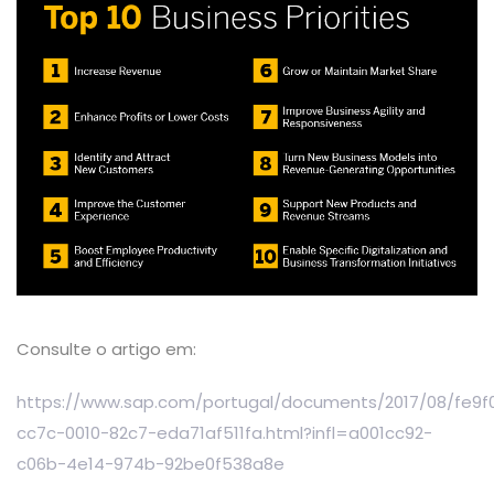
Consulte o artigo em:
https://www.sap.com/portugal/documents/2017/08/fe9f
cc7c-0010-82c7-eda71af511fa.html?infl=a001cc92-
c06b-4e14-974b-92be0f538a8e