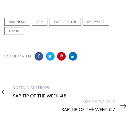
BUSINESS
SAP
SAP PARTNER
SOFTWARE
TOP 10
PARTILHAR EM
Notícia
NOTÍCIA ANTERIOR
Anterior
SAP TIP OF THE WEEK #6
Próxima
PRÓXIMA NOTÍCIA
Notícia
SAP TIP OF THE WEEK #7