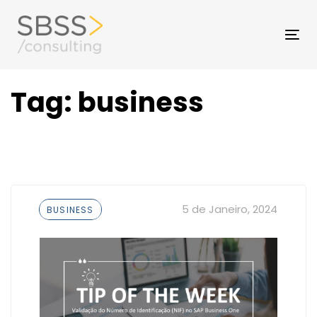
Skip
to
Skip
Tog
primary
nav
navigation
links
Skip
Tag: business
to
content
Tags
5 de Janeiro, 2024
BUSINESS