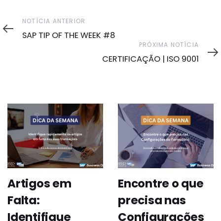
Notícia
NOTÍCIA ANTERIOR
Anterior
SAP TIP OF THE WEEK #8
Próxima
PRÓXIMA NOTÍCIA
Notícia
CERTIFICAÇÃO | ISO 9001
Artigos em
Encontre o que
Falta:
precisa nas
Identifique
Configurações