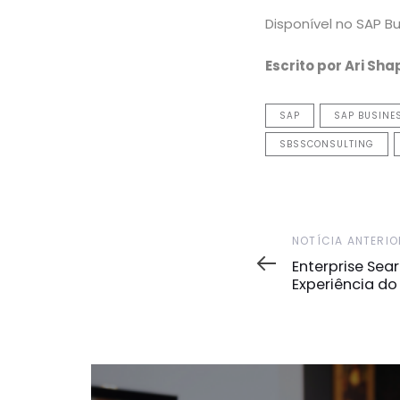
Disponível no SAP B
Escrito por Ari Shap
SAP
SAP BUSINE
SBSSCONSULTING
Notícia
NOTÍCIA ANTERIO
Anterior
Enterprise Sea
Experiência do 