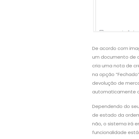
De acordo com imag
um documento de d
cria uma nota de c
na opção “Fechado”
devolução de merca
automaticamente de
Dependendo do seu n
de estado da ordem
não, o sistema irá 
funcionalidade est