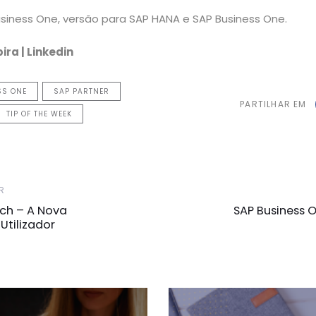
usiness One, versão para SAP HANA e SAP Business One.
ira | Linkedin
SS ONE
SAP PARTNER
PARTILHAR EM
TIP OF THE WEEK
Próxima
R
Notícia
rch – A Nova
SAP Business O
Utilizador